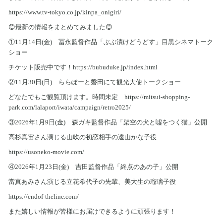
https://www.tv-tokyo.co.jp/kinpa_onigiri/
😊最新の情報をまとめてみました😊
①11月14日(金) 冨永監督作品「ぶぶ漬けどうどす」目黒シネマトーク
ショー
チケット販売中です！https://bubuduke.jp/index.html
②11月30日(日) ららぽーと磐田にて観光大使トークショー
どなたでもご観覧頂けます。時間未定 https://mitsui-shopping-
park.com/lalaport/iwata/campaign/retro2025/
③2026年1月9日(金) 森ガキ監督作品「架空の犬と噓をつく猫」公開
高杉真宙さん演じる山吹の初恋相手の遠山かな子役
https://usoneko-movie.com/
④2026年1月23日(金) 吉田監督作品「終点のあの子」公開
當真あみさん演じる立花希代子の先輩、美大生の瑠璃子役
https://endof-theline.com/
また嬉しい情報が皆様にお届けできるように頑張ります！