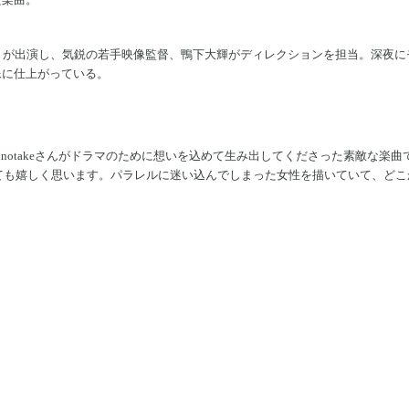
）が出演し、気鋭の若手映像監督、鴨下大輝がディレクションを担当。深夜
像に仕上がっている。
inotakeさんがドラマのために想いを込めて生み出してくださった素敵な
ても嬉しく思います。パラレルに迷い込んでしまった女性を描いていて、ど
！