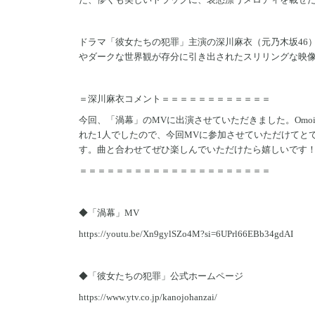
ドラマ「彼女たちの犯罪」主演の深川麻衣（元乃木坂46
やダークな世界観が存分に引き出されたスリリングな映
＝深川麻衣コメント＝＝＝＝＝＝＝＝＝＝＝＝
今回、「渦幕」のMVに出演させていただきました。Omo
れた1人でしたので、今回MVに参加させていただけてと
す。曲と合わせてぜひ楽しんでいただけたら嬉しいです
＝＝＝＝＝＝＝＝＝＝＝＝＝＝＝＝＝＝＝＝＝
◆「渦幕」MV
https://youtu.be/Xn9gylSZo4M?si=6UPrl66EBb34gdAI
◆「彼女たちの犯罪」公式ホームページ
https://www.ytv.co.jp/kanojohanzai/