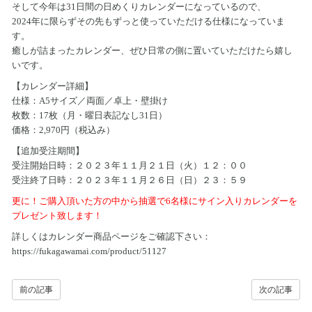
そして今年は31日間の日めくりカレンダーになっているので、
2024年に限らずその先もずっと使っていただける仕様になっていま
す。
癒しが詰まったカレンダー、ぜひ日常の側に置いていただけたら嬉し
いです。
【カレンダー詳細】
仕様：A5サイズ／両面／卓上・壁掛け
枚数：17枚（月・曜日表記なし31日）
価格：2,970円（税込み）
【追加受注期間】
受注開始日時：２０２３年１１月２１日（火）１２：００
受注終了日時：２０２３年１１月２６日（日）２３：５９
更に！ご購入頂いた方の中から抽選で6名様にサイン入りカレンダーを
プレゼント致します！
詳しくはカレンダー商品ページをご確認下さい：
https://fukagawamai.com/product/51127
前の記事
次の記事