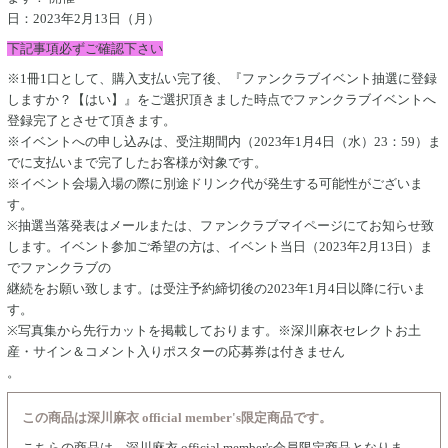
日：2023年2月13日（月）
下記事項必ずご確認下さい
※1冊1口として、購入支払い完了後、『ファンクラブイベント抽選に登録
しますか？【はい】』をご選択頂きました時点でファンクラブイベントへ
登録完了とさせて頂きます。
※イベントへの
申し込みは、受注期間内（2023年1月4日（水）23：59）ま
でに支払いまで完了したお客様が対象です。
※イベント会場入場の際に別途ドリンク代が発生する可能性がございま
す。
※抽選当落発表はメールまたは、ファンクラブマイページにてお知らせ致
します。イベント参加ご希望の方は、イベント当日（2023年2月13日）ま
でファンクラブの
継続をお願い致します。は受注予約
締切
後の2023年1月4日以降に行いま
す。
※写真集から先行カットを掲載しております。
※深川麻衣セレクトお土
産・サイン＆コメント入りポスターの応募券は付きません
。
この商品は深川麻衣 official member's限定商品です。
こちらの商品は、深川麻衣 official member's会員限定商品となりま