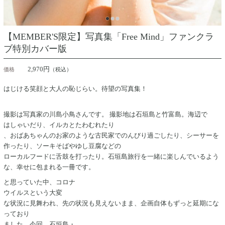
【MEMBER'S限定】写真集「Free Mind」ファンクラ
ブ特別カバー版
2,970円
価格
（税込）
はじける笑顔と大人の恥じらい。待望の写真集！
撮影は写真家の川島小鳥さんです。 撮影地は石垣島と竹富島。
海辺で
はしゃいだり、イルカとたわむれたり
、おばあちゃんのお家のような古民家でのんびり過ごしたり、シーサーを
作ったり、ソーキそばやゆし豆腐などの
ローカルフードに舌鼓を打ったり
。石垣島旅行を一緒に楽しんでいるよう
な、幸せに包まれる一冊です。
と思っていた中、コロナ
ウイルスという大変
な状況に見舞われ、先の状況も見えないまま、企画自体もずっと延期にな
って
おり
ました。今回、
石垣島・