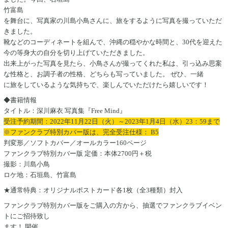
竹富島
を舞台に、写真家の川島小鳥さんに、旅をするように写真を撮っていただ
きました。
靴などのコーディネートを組んで、沖縄の穏やかな時間と、30代を迎えた
今の等身大の自分を切り上げていただきました。
出来上がった写真を見たら、小鳥さんが撮ってくれた私は、引っ込み思案
な性格と、お調子者の性格、どちらも写っていました。 ぜひ、一緒
に旅をしているような気持ちで、楽しんでいただけたら嬉しいです！
◆書籍情報
タイトル：深川麻衣 写真集『Free Mind』
受注予約期間：2022年11月22日（火）～2023年1月4日（水）23：59まで
※ファンクラブ特別カバー版は、完全受注仕様：
B5
判変形／ソフトカバー／オールカラー160ページ
ファンクラブ特別カバー版 定価：本体2700円＋税
撮影：川島小鳥
ロケ地：石垣島、竹富島
★通常特典：オリジナルポストカード各1枚（全3種類）封入
ファンクラブ特別カバー版をご購入の方から、抽選でファンクラブイベン
トにご招待致し
ます！ 開催