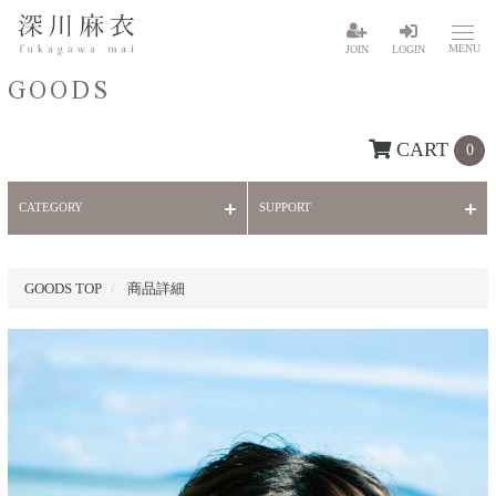
MENU
JOIN
LOGIN
GOODS
CART
0
CATEGORY
SUPPORT
GOODS TOP
商品詳細