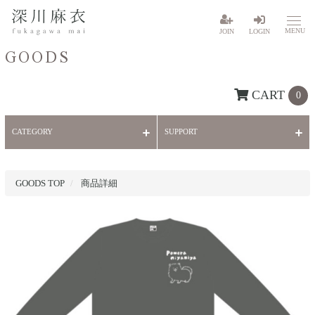
MENU
JOIN
LOGIN
GOODS
CART
0
CATEGORY
SUPPORT
GOODS TOP
商品詳細